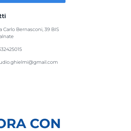
ti
a Carlo Bernasconi, 39 BIS
alnate
332425015
tudio.ghielmi@gmail.com
ORA CON