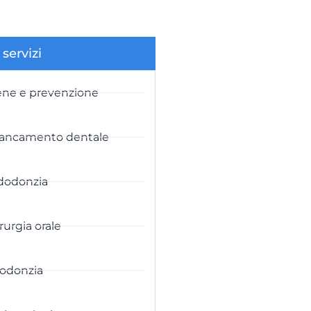
 servizi
ene e prevenzione
iancamento dentale
dodonzia
rurgia orale
odonzia