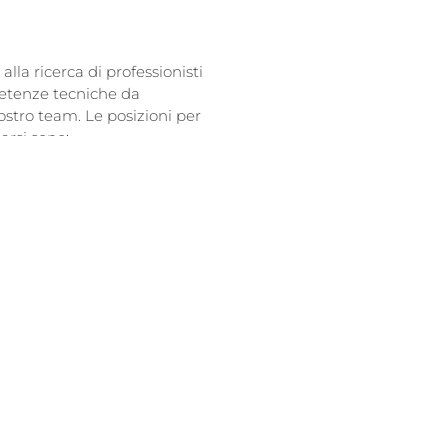
lla ricerca di professionisti
etenze tecniche da
ostro team. Le posizioni per
arsi sono:
toiatra
nista Dentale
ente alla poltrona
aria
NDIDATURA