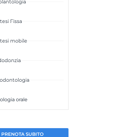
lantologia
tesi Fissa
tesi mobile
dodonzia
odontologia
ologia orale
PRENOTA SUBITO