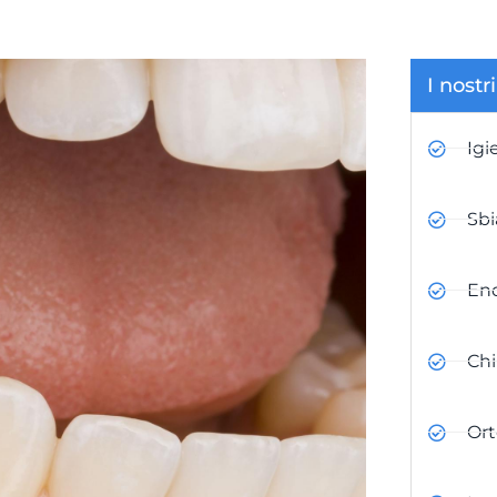
I nostri
Igi
Sb
En
Chi
Ort