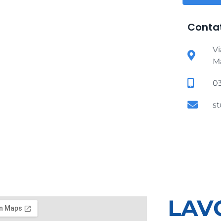
Contat
Vi
M
0
s
LAV