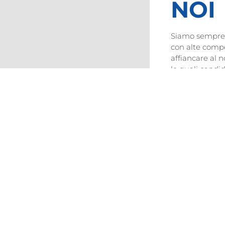
NOI
Siamo sempre a
con alte comp
affiancare al n
le quali candid
Odon
Igie
Assist
Segret
INVIA CA