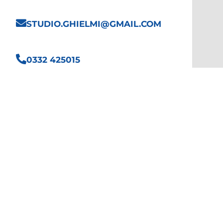
STUDIO.GHIELMI@GMAIL.COM
0332 425015
VIA BERNASCONI 39 BIS - 21046
MALNATE (VA) - ITALIA